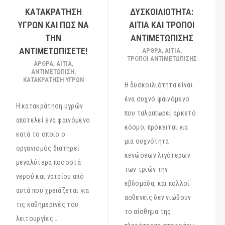
ΚΑΤΑΚΡΆΤΗΣΗ
ΔΥΣΚΟΙΛΙΌΤΗΤΑ:
ΥΓΡΏΝ ΚΑΙ ΠΩΣ ΝΑ
ΑΊΤΙΑ ΚΑΙ ΤΡΌΠΟΙ
ΤΗΝ
ΑΝΤΙΜΕΤΏΠΙΣΗΣ
ΑΝΤΙΜΕΤΩΠΊΣΕΤΕ!
ΆΡΘΡΑ
,
ΑΊΤΙΑ
,
ΤΡΌΠΟΙ ΑΝΤΙΜΕΤΏΠΙΣΗΣ
ΆΡΘΡΑ
,
ΑΙΤΙΑ
,
ΑΝΤΙΜΕΤΩΠΙΣΗ
,
ΚΑΤΑΚΡΑΤΗΣΗ ΥΓΡΩΝ
Η δυσκοιλιότητα είναι
ένα συχνό φαινόμενο
Η κατακράτηση υγρών
που ταλαιπωρεί αρκετό
αποτελεί ένα φαινόμενο
κόσμο, πρόκειται για
κατά το οποίο ο
μια συχνότητα
οργανισμός διατηρεί
κενώσεων λιγότερων
μεγαλύτερα ποσοστά
των τριών την
νερού και νατρίου από
εβδομάδα, και πολλοί
αυτά που χρειάζεται για
ασθενείς δεν νιώθουν
τις καθημερινές του
το αίσθημα της
λειτουργίες….