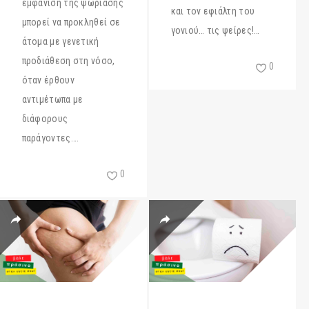
εμφάνιση της ψωρίασης
και τον εφιάλτη του
μπορεί να προκληθεί σε
γονιού… τις ψείρες!…
άτομα με γενετική
προδιάθεση στη νόσο,
0
όταν έρθουν
αντιμέτωπα με
διάφορους
παράγοντες….
0