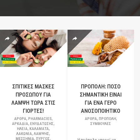
ΣΠΙΤΙΚΈΣ ΜΆΣΚΕΣ
ΠΡΌΠΟΛΗ: ΠΌΣΟ
ΠΡΟΣΏΠΟΥ ΓΙΑ
ΣΗΜΑΝΤΙΚΉ ΕΊΝΑΙ
ΛΆΜΨΗ ΤΏΡΑ ΣΤΙΣ
ΓΙΑ ΈΝΑ ΓΕΡΌ
ΓΙΟΡΤΈΣ!
ΑΝΟΣΟΠΟΙΗΤΙΚΌ
ΆΡΘΡΑ
,
PHARMACIES
,
ΆΡΘΡΑ
,
ΠΡΌΠΟΛΗ
,
ΑΡΚΑΔΊΑ
,
ΕΝΥΔΑΤΩΣΗΣ
,
ΣΥΜΒΟΥΛΈΣ
ΗΛΕΊΑ
,
ΚΑΛΑΜΆΤΑ
,
ΛΑΚΩΝΊΑ
,
ΛΑΜΨΗΣ
,
ΜΕΣΣΗΝΊΑ
,
ΠΎΡΓΟΣ
,