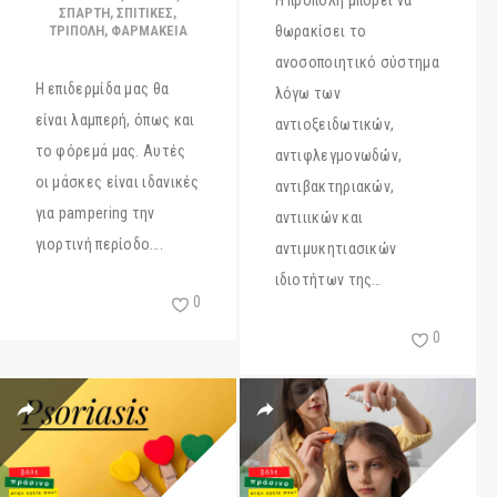
Η πρόπολη μπορεί να
ΣΠΆΡΤΗ
,
ΣΠΙΤΙΚΕΣ
,
ΤΡΊΠΟΛΗ
,
ΦΑΡΜΑΚΕΊΑ
θωρακίσει το
ανοσοποιητικό σύστημα
Η επιδερμίδα μας θα
λόγω των
είναι λαμπερή, όπως και
αντιοξειδωτικών,
το φόρεμά μας. Αυτές
αντιφλεγμονωδών,
οι μάσκες είναι ιδανικές
αντιβακτηριακών,
για pampering την
αντιιικών και
γιορτινή περίοδο….
αντιμυκητιασικών
ιδιοτήτων της…
0
0