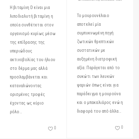
Η βιταμίνη D είναι μια
Το μουρουνέλαιο
λιποδιαλυτή βιταμίνη η
αποτελεί μία
οποία συνθέτεται στον
συμπυκνωμένη πηγή
οργανισμό κυρίως μέσω
ζωτικών θρεπτικών
της επίδρασης της
συστατικών με
υπεριώδους
αυξημένη διατροφική
ακτινοβολίας του ήλιου
αξία. Παράγεται από το
στο δέρμα μας αλλά
συκώτι των λευκών
προσλαμβάνεται και
ψαριών όπως είναι για
καταναλώνοντας
παράδειγμα η μουρούνα
ορισμένες τροφές
και ο μπακαλιάρος ενώ η
έχοντας ως κύριο
διαφορά του από άλλα…
ρόλο…
0
0