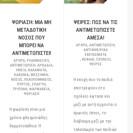
ΨΩΡΊΑΣΗ: ΜΙΑ ΜΗ
ΨΕΊΡΕΣ: ΠΏΣ ΝΑ ΤΙΣ
ΜΕΤΑΔΟΤΙΚΉ
ΑΝΤΙΜΕΤΩΠΊΣΕΤΕ
ΝΌΣΟΣ ΠΟΥ
ΆΜΕΣΑ!
ΜΠΟΡΕΊ ΝΑ
ΆΡΘΡΑ
,
ΑΝΤΙΜΕΤΩΠΙΣΗ
,
ΑΝΤΙΦΘΕΙΡΙΚΆ
ΑΝΤΙΜΕΤΩΠΙΣΤΕΊ!
ΣΚΕΥΑΣΜΑΤΑ
,
ΚΕΦΑΛΙ
,
ΣΧΟΛΕΙΟ
,
ΆΡΘΡΑ
,
PHARMACIES
,
ΨΕΙΡΕΣ
ΑΝΤΙΜΕΤΩΠΙΣΗ
,
ΑΡΚΑΔΊΑ
,
ΗΛΕΊΑ
,
ΚΑΛΑΜΆΤΑ
,
ΛΑΚΩΝΊΑ
,
ΜΕΣΣΗΝΊΑ
,
ΝΟΣΟΣ
,
ΠΕΛΟΠΌΝΝΗΣΟΣ
,
Η εποχή που τα παιδιά
ΠΎΡΓΟΣ
,
ΣΠΆΡΤΗ
,
επιστρέφουν στο
ΤΡΊΠΟΛΗ
,
ΦΑΡΜΑΚΕΊΑ
,
ΨΩΡΊΑΣΗ
σχολείο έφτασε και
μαζί με αυτή έρχονται ο
Η ψωρίαση είναι μια
πρωινός ύπνος, το
χρόνια φλεγμονώδης
διάβασμα μαζί με την
δερματοπάθεια. Η
ταλαιπωρία των παιδιών