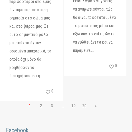
Είναι λογικό οι γονείς
περισσότεροι από εμάς
να αναρωτιούνται πώς
δίνουμε περισσότερη
θα είναι προστατευμένο
σημασία στο σώμα μας
το μωρό τους μέσα και
και στο βάρος μας. Σε
έξω από το σπίτι, ώστε
αυτό σημαντικό ρόλο
να νιώθει άνετα και να
μπορούν να έχουν
παραμείνει…
ορισμένα μπαχαρικά, τα
οποία όχι μόνο θα
0
βοηθήσουν να
διατηρήσουμε τη…
0
1
2
3
…
19
20
»
Facebook