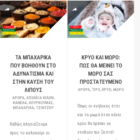
ΤΑ ΜΠΑΧΑΡΙΚΆ
ΚΡΎΟ ΚΑΙ ΜΩΡΌ:
ΠΟΥ ΒΟΗΘΟΎΝ ΣΤΟ
ΠΩΣ ΘΑ ΜΕΊΝΕΙ ΤΟ
ΑΔΥΝΆΤΙΣΜΑ ΚΑΙ
ΜΩΡΌ ΣΑΣ
ΣΤΗΝ ΚΑΎΣΗ ΤΟΥ
ΠΡΟΣΤΑΤΕΥΜΈΝΟ
ΛΊΠΟΥΣ
ΆΡΘΡΑ
,
TIPS
,
ΚΡΥΟ
,
ΜΩΡΌ
ΆΡΘΡΑ
,
ΑΠΩΛΕΙΑ ΚΙΛΩΝ
,
ΚΑΝΕΛΑ
,
ΚΟΥΡΚΟΥΜΑΣ
,
Όπως οι ενήλικες έτσι
ΜΠΑΧΑΡΙΚΑ
,
ΤΖΙΝΤΖΕΡ
και τα μωρά όταν κάνει
κρύο θα πρέπει να
Καθώς πλησιάζουμε
ντυθούν πιο ζεστά!
προς το καλοκαίρι οι