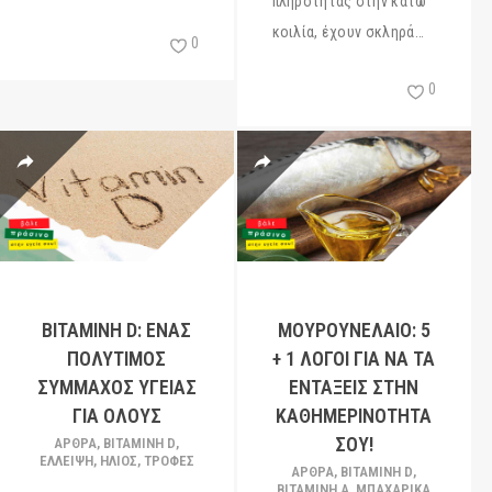
πληρότητας στην κάτω
κοιλία, έχουν σκληρά…
0
0
ΒΙΤΑΜΊΝΗ D: ΈΝΑΣ
ΜΟΥΡΟΥΝΈΛΑΙΟ: 5
ΠΟΛΎΤΙΜΟΣ
+ 1 ΛΌΓΟΙ ΓΙΑ ΝΑ ΤΑ
ΣΎΜΜΑΧΟΣ ΥΓΕΊΑΣ
ΕΝΤΆΞΕΙΣ ΣΤΗΝ
ΓΙΑ ΌΛΟΥΣ
ΚΑΘΗΜΕΡΙΝΌΤΗΤΆ
ΣΟΥ!
ΆΡΘΡΑ
,
ΒΙΤΑΜΊΝΗ D
,
ΕΛΛΕΙΨΗ
,
ΗΛΙΟΣ
,
ΤΡΟΦΕΣ
ΆΡΘΡΑ
,
ΒΙΤΑΜΊΝΗ D
,
ΒΙΤΑΜΙΝΗ Α
,
ΜΠΑΧΑΡΙΚΑ