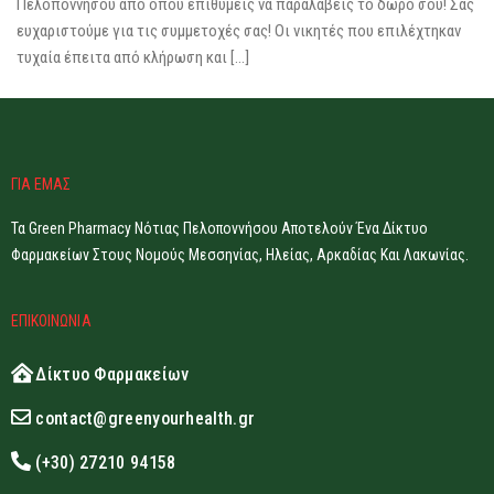
Πελοποννήσου από όπου επιθυμείς να παραλάβεις το δώρο σου! Σας
ευχαριστούμε για τις συμμετοχές σας! Οι νικητές που επιλέχτηκαν
τυχαία έπειτα από κλήρωση και […]
ΓΙΑ ΕΜΑΣ
Τα Green Pharmacy Νότιας Πελοποννήσου Αποτελούν Ένα Δίκτυο
Φαρμακείων Στους Νομούς Μεσσηνίας, Ηλείας, Αρκαδίας Και Λακωνίας.
ΕΠΙΚΟΙΝΩΝΙΑ
Δίκτυο Φαρμακείων
contact@greenyourhealth.gr
(+30) 27210 94158