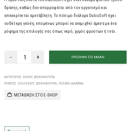
δράσης, καθώς δεν απορροφάται από τον οργανισμό και
απεκκρίνεται αμετάβλητη. Το πόσιμο διάλυμα DulcoSoft έχει
ουδέτερη γεύση, επομένως μπορεί να αναμιχθεί άμεσα με ένα
ρόφημα της επιλογής σας όπως νερό, χυμός φρούτων ή τσάι.
ΠΡΟΣΘΉΚΗ ΣΤΟ ΚΑΛΆΘΙ
ΚΑΤΗΓΟΡΊΕΣ:
ESHOP
,
ΔΥΣΚΟΙΛΙΌΤΗΤΑ
ΕΤΙΚΈΤΕΣ:
DULCOSOFT
,
ΔΥΣΚΟΙΛΙΌΤΗΤΑ
,
ΠΟΣΙΜΟ ΔΙΆΛΥΜΑ
ΜΕΤΑΒΑΣΗ ΣΤΟ E-SHOP