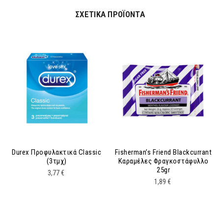
ΣΧΕΤΙΚΆ ΠΡΟΪΌΝΤΑ
Durex Προφυλακτικά Classic
Fisherman’s Friend Blackcurrant
(3τμχ)
Καραμέλες Φραγκοστάφυλλο
25gr
3,77
€
1,89
€