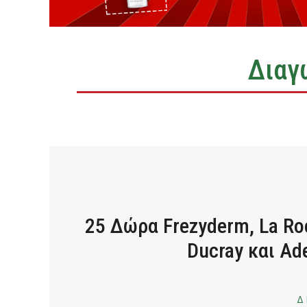
Διαγ
25 Δώρα Frezyderm, La Roc
Ducray και Ad
Δ