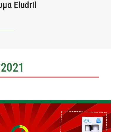
μα Eludril
Α
 2021