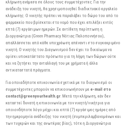
κλήρωση ανάμεσα σε όλους τους συμμετέχοντες. Για την
ανάδειξη του νικητή, θα χρησιμοποιηθεί διαδικτυακό εργαλείο
κλήρωσης. Ο νικητής πρέπει να παραλάβει το δώρο του από το
φαρμακείο που βρίσκεται στο νομό που έχει επιλέξει εντός
επτά (7) εργάσιμων ημερών. Σε αντίθετη περίπτωση η
Διοργανώτρια (Green Pharmacy Νότιας Πελοποννήσου),
απαλλάσσεται από κάθε υποχρέωση απέναντι στο συγκεκριμένο
νικητή. Ο νικητής του Διαγωνισμού δεν έχει το δικαίωμα να
ορίσει υποκατάστατο πρόσωπο για τη λήψη των δώρων ούτε
και να ζητήσει την ανταλλαγή του με χρήματα ή άλλα
αντικαταστατά πράγματα.
Για οποιαδήποτε επικοινωνία σχετικά με το διαγωνισμό οι
συμμετέχοντες μπορούν να επικοινωνήσουν με
e-mail στο
contact@greenyourhealth.gr
. Μετά την κλήρωση, εάν δεν
καταστεί δυνατή η επικοινωνία με τον νικητή/νικήτρια για
οποιονδήποτε λόγο μέχρι και επτά (7) εργάσιμες ημέρες από
την ημερομηνία ανάδειξης του νικητή (συμπεριλαμβανομένων και
των τυχερών και της ανωτέρας βίας), τότε η Διοργανώτρια