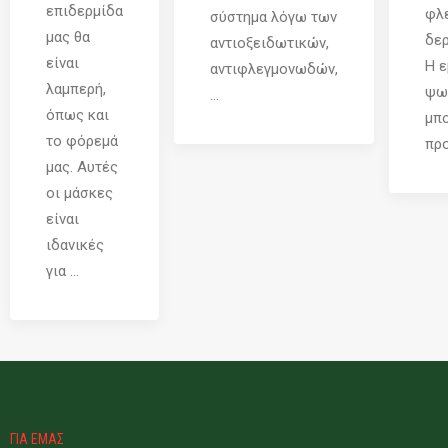
επιδερμίδα
φλ
σύστημα λόγω των
μας θα
δερ
αντιοξειδωτικών,
είναι
Η ε
αντιφλεγμονωδών,
λαμπερή,
ψω
...
όπως και
μπο
το φόρεμά
προ
μας. Αυτές
οι μάσκες
είναι
ιδανικές
για ...
ΓΙΑ ΕΜΑΣ