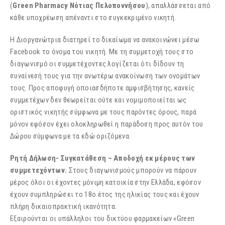
(
Green Pharmacy Νότιας Πελοποννήσου
), απαλλάσσεται από
κάθε υποχρέωση απέναντι στο συγκεκριμένο νικητή.
Η Διοργανώτρια διατηρεί το δικαίωμα να ανακοινώνει μέσω
Facebook το όνομα του νικητή. Με τη συμμετοχή τους στο
διαγωνισμό οι συμμετέχοντες λογίζεται ότι δίδουν τη
συναίνεσή τους για την ανωτέρω ανακοίνωση των ονομάτων
τους. Προς αποφυγή οποιασδήποτε αμφισβήτησης, κανείς
συμμετέχων δεν θεωρείται ούτε και νομιμοποιείται ως
οριστικός νικητής σύμφωνα με τους παρόντες όρους, παρά
μόνον εφόσον έχει ολοκληρωθεί η παράδοση προς αυτόν του
Δώρου σύμφωνα με τα εδώ οριζόμενα.
Ρητή Δήλωση- Συγκατάθεση – Αποδοχή εκ μέρους των
συμμετεχόντων.
Στους διαγωνισμούς μπορούν να πάρουν
μέρος όλοι οι έχοντες μόνιμη κατοικία στην Ελλάδα, εφόσον
έχουν συμπληρώσει το 18ο έτος της ηλικίας τους και έχουν
πλήρη δικαιοπρακτική ικανότητα.
Εξαιρούνται οι υπάλληλοι του δικτύου φαρμακείων «Green