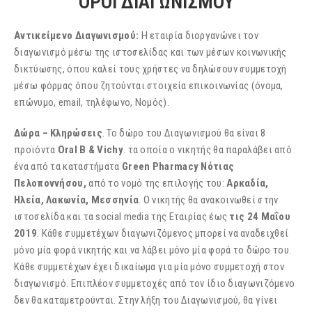
ΟΡΟΙ ΔΙΑΓΩΝΙΣΜΟΥ
Αντικείμενο Διαγωνισμού:
Η εταιρία διοργανώνει τον
διαγωνισμό μέσω της ιστοσελίδας και των μέσων κοινωνικής
δικτύωσης, όπου καλεί τους χρήστες να δηλώσουν συμμετοχή
μέσω φόρμας όπου ζητούνται στοιχεία επικοινωνίας (όνομα,
επώνυμο, email, τηλέφωνο, Νομός).
Δώρα – Κληρώσεις
. Το δώρο του Διαγωνισμού θα είναι 8
προϊόντα
Oral B & Vichy
. τα οποία ο νικητής θα παραλάβει από
ένα από τα καταστήματα
Green Pharmacy Νότιας
Πελοποννήσου,
από το νομό της επιλογής του:
Αρκαδία,
Ηλεία, Λακωνία, Μεσσηνία
. Ο νικητής θα ανακοινωθεί στην
ιστοσελίδα και τα social media της Εταιρίας έως
τις 24 Μαΐου
2019
. Κάθε συμμετέχων διαγωνιζόμενος μπορεί να αναδειχθεί
μόνο μία φορά νικητής και να λάβει μόνο μία φορά το δώρο του.
Κάθε συμμετέχων έχει δικαίωμα για μία μόνο συμμετοχή στον
διαγωνισμό. Επιπλέον συμμετοχές από τον ίδιο διαγωνιζόμενο
δεν θα καταμετρούνται. Στην λήξη του Διαγωνισμού, θα γίνει