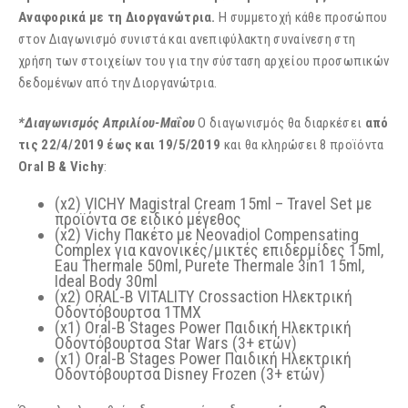
Αναφορικά με τη Διοργανώτρια.
Η συμμετοχή κάθε προσώπου
στον Διαγωνισμό συνιστά και ανεπιφύλακτη συναίνεση στη
χρήση των στοιχείων του για την σύσταση αρχείου προσωπικών
δεδομένων από την Διοργανώτρια.
*Διαγωνισμός Απριλίου-Μαΐου
Ο διαγωνισμός θα διαρκέσει
από
τις 22/4/2019 έως και 19/5/2019
και θα κληρώσει 8 προϊόντα
Oral B & Vichy
:
(x2) VICHY Magistral Cream 15ml – Travel Set με
προϊόντα σε ειδικό μέγεθος
(x2) Vichy Πακέτο με Neovadiol Compensating
Complex για κανονικές/μικτές επιδερμίδες 15ml,
Eau Thermale 50ml, Purete Thermale 3in1 15ml,
Ideal Body 30ml
(x2) ORAL-B VITALITY Crossaction Ηλεκτρική
Οδοντόβουρτσα 1ΤΜΧ
(x1) Oral-B Stages Power Παιδική Ηλεκτρική
Οδοντόβουρτσα Star Wars (3+ ετών)
(x1) Oral-B Stages Power Παιδική Ηλεκτρική
Οδοντόβουρτσα Disney Frozen (3+ ετών)