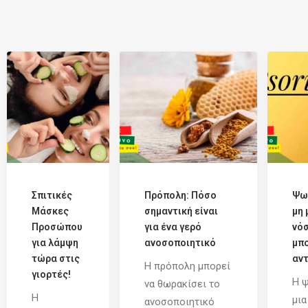
Σπιτικές
Πρόπολη: Πόσο
Ψω
Μάσκες
σημαντική είναι
μη 
Προσώπου
για ένα γερό
νό
για λάμψη
ανοσοποιητικό
μπο
τώρα στις
αντ
Η πρόπολη μπορεί
γιορτές!
Η ψ
να θωρακίσει το
Η
μια
ανοσοποιητικό