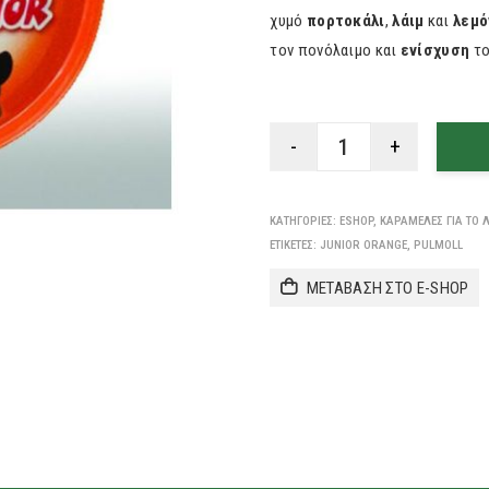
χυμό
πορτοκάλι
,
λάιμ
και
λεμό
τον πονόλαιμο και
ενίσχυση
το
ΚΑΤΗΓΟΡΊΕΣ:
ESHOP
,
ΚΑΡΑΜΈΛΕΣ ΓΙΑ ΤΟ 
ΕΤΙΚΈΤΕΣ:
JUNIOR ORANGE
,
PULMOLL
ΜΕΤΑΒΑΣΗ ΣΤΟ E-SHOP