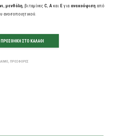
νι
,
μενθόλη
, βιταμίνες
C
,
A
και
Ε
για
ανακούφιση
από
υ ανοσοποιητικού.
ΠΡΟΣΘΉΚΗ ΣΤΟ ΚΑΛΆΘΙ
ΛΑΙΜΌ
,
ΠΡΟΣΦΟΡΈΣ