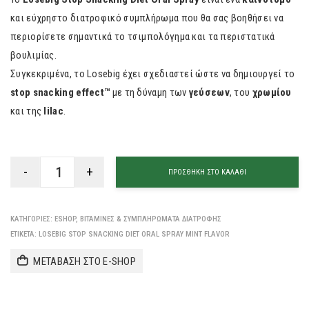
και εύχρηστο διατροφικό συμπλήρωμα που θα σας βοηθήσει να
περιορίσετε σημαντικά το τσιμπολόγημα και τα περιστατικά
βουλιμίας.
Συγκεκριμένα, το Losebig έχει σχεδιαστεί ώστε να δημιουργεί το
stop snacking effect™
με τη δύναμη των
γεύσεων
, του
χρωμίου
και της
lilac
.
ΠΡΟΣΘΉΚΗ ΣΤΟ ΚΑΛΆΘΙ
ΚΑΤΗΓΟΡΊΕΣ:
ESHOP
,
ΒΙΤΑΜΊΝΕΣ & ΣΥΜΠΛΗΡΏΜΑΤΑ ΔΙΑΤΡΟΦΉΣ
ΕΤΙΚΈΤΑ:
LOSEBIG STOP SNACKING DIET ORAL SPRAY MINT FLAVOR
ΜΕΤΑΒΑΣΗ ΣΤΟ E-SHOP