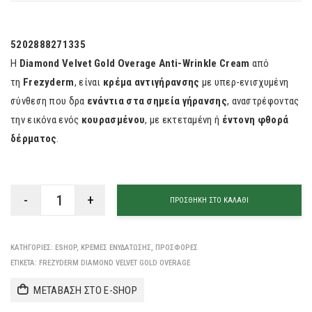
5202888271335
Η
Diamond Velvet Gold Overage Anti-Wrinkle Cream
από
τη
Frezyderm
, είναι
κρέμα αντιγήρανσης
με υπερ-ενισχυμένη
σύνθεση που δρα
ενάντια στα σημεία γήρανσης
, αναστρέφοντας
την εικόνα ενός
κουρασμένoυ
, με εκτεταμένη ή
έντονη φθορά
δέρματος
.
ΠΡΟΣΘΉΚΗ ΣΤΟ ΚΑΛΆΘΙ
ΚΑΤΗΓΟΡΊΕΣ:
ESHOP
,
ΚΡΈΜΕΣ ΕΝΥΔΆΤΩΣΗΣ
,
ΠΡΟΣΦΟΡΈΣ
ΕΤΙΚΈΤΑ:
FREZYDERM DIAMOND VELVET GOLD OVERAGE
ΜΕΤΑΒΑΣΗ ΣΤΟ E-SHOP