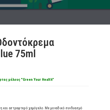
Οδοντόκρεμα
Blue 75ml
ρτας μέλους "Green Your Health"
ση και αστραφτερό χαμόγελο. Με μοναδικό συνδυασμό