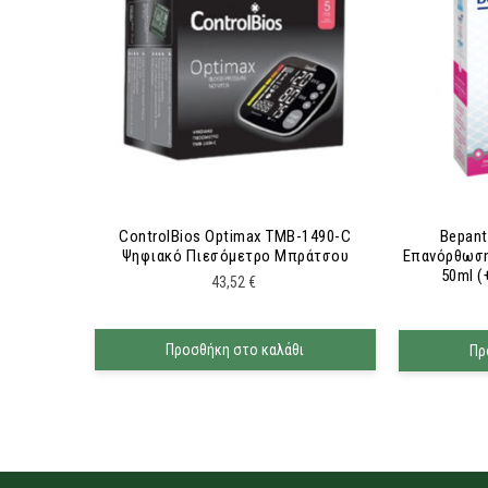
ControlBios Optimax ΤΜΒ-1490-C
Bepant
Ψηφιακό Πιεσόμετρο Μπράτσου
Επανόρθωσ
50ml 
43,52
€
Προσθήκη στο καλάθι
Πρ