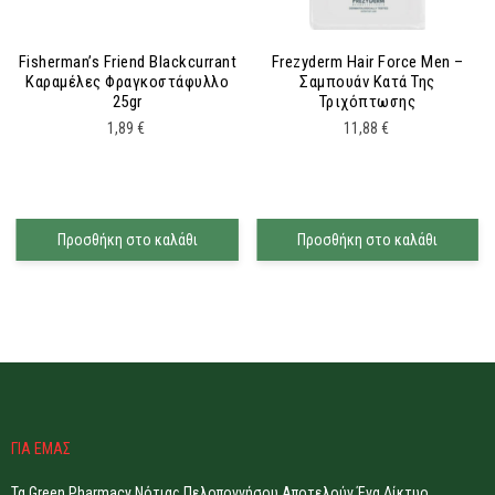
Fisherman’s Friend Blackcurrant
Frezyderm Hair Force Men –
Καραμέλες Φραγκοστάφυλλο
Σαμπουάν Κατά Της
25gr
Τριχόπτωσης
1,89
€
11,88
€
Προσθήκη στο καλάθι
Προσθήκη στο καλάθι
ΓΙΑ ΕΜΑΣ
Τα Green Pharmacy Νότιας Πελοποννήσου Αποτελούν Ένα Δίκτυο