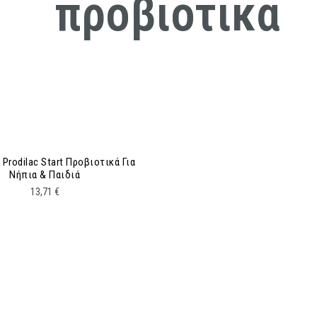
προβιοτικα
ΑΡΧΙΚΉ
GREEN PHARMACY Ν.Π.
GREEN ΚΑΛ
 Prodilac Start Προβιοτικά Για
Νήπια & Παιδιά
13,71
€