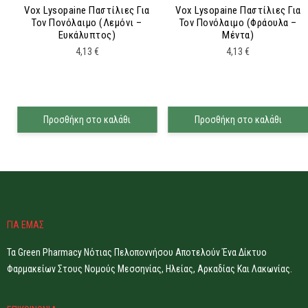
Vox Lysopaine Παστίλιες Για
Vox Lysopaine Παστίλιες Για
Τον Πονόλαιμο (Λεμόνι –
Τον Πονόλαιμο (Φράουλα –
Ευκάλυπτος)
Μέντα)
4,13
€
4,13
€
Προσθήκη στο καλάθι
Προσθήκη στο καλάθι
ΓΙΑ ΕΜΑΣ
Τα Green Pharmacy Νότιας Πελοποννήσου Αποτελούν Ένα Δίκτυο
Φαρμακείων Στους Νομούς Μεσσηνίας, Ηλείας, Αρκαδίας Και Λακωνίας.