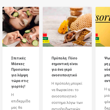
Σπιτικές
Πρόπολη: Πόσο
Ψω
Μάσκες
σημαντική είναι
μη 
Προσώπου
για ένα γερό
νό
για λάμψη
ανοσοποιητικό
μπο
τώρα στις
αντ
Η πρόπολη μπορεί
γιορτές!
Η ψ
να θωρακίσει το
Η
μια
ανοσοποιητικό
επιδερμίδα
φλ
σύστημα λόγω των
μας θα
δερ
αντιοξειδωτικών,