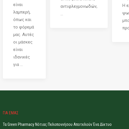
είναι
Η ε
αντιφλεγμονωδών,
λαμπερή,
ψω
...
όπως και
μπο
το φόρεμά
προ
μας. Αυτές
οι μάσκες
είναι
ιδανικές
για ...
ΓΙΑ ΕΜΑΣ
Τα Green Pharmacy Νότιας Πελοποννήσου Αποτελούν Ένα Δίκτυο