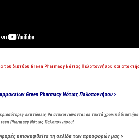
α του δικτύου Green Pharmacy Νότιας Πελοποννήσου και αποκτήσ
φαρμακείων Green Pharmacy Νότιας Πελοποννήσου >
ερισσότερες εκπτώσεις θα ανακοινώνονται σε τακτά χρονικά διαστήματ
Green Pharmacy Νότιας Πελοποννήσου!
σφορές επισκεφθείτε τη σελίδα των προσφορών μας >