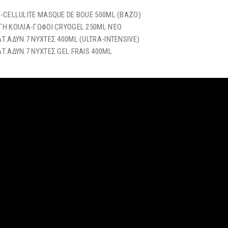
-CELLULITE MASQUE DE BOUE 500ML (ΒΑΖΟ)
Η ΚΟΙΛΙΑ-ΓΩΦΟΙ CRYOGEL 250ML ΝΈΟ
Τ.ΑΔΥΝ.7 ΝΥΧΤΕΣ 400ML (ULTRA-INTENSIVE)
Τ.ΑΔΥΝ.7 ΝΥΧΤΕΣ GEL FRAIS 400ML