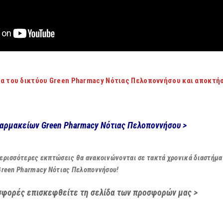
α του δικτύου Green Pharmacy Νότιας Πελοποννήσου και αποκτήσ
φαρμακείων Green Pharmacy Νότιας Πελοποννήσου >
ερισσότερες εκπτώσεις θα ανακοινώνονται σε τακτά χρονικά διαστήματ
Green Pharmacy Νότιας Πελοποννήσου!
σφορές επισκεφθείτε τη σελίδα των προσφορών μας >