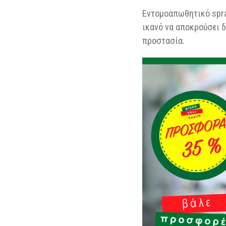
Εντομοαπωθητικό spra
ικανό να αποκρούσει δ
προστασία.