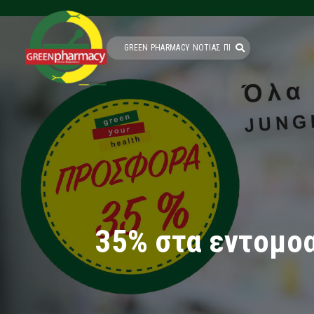
35% στα εντομοα