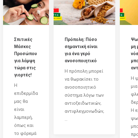
Σπιτικές
Πρόπολη: Πόσο
Ψω
Μάσκες
σημαντική είναι
μη 
Προσώπου
για ένα γερό
νό
για λάμψη
ανοσοποιητικό
μπο
τώρα στις
αντ
Η πρόπολη μπορεί
γιορτές!
Η ψ
να θωρακίσει το
Η
μια
ανοσοποιητικό
επιδερμίδα
φλ
σύστημα λόγω των
μας θα
δερ
αντιοξειδωτικών,
είναι
Η ε
αντιφλεγμονωδών,
λαμπερή,
ψω
...
όπως και
μπο
το φόρεμά
προ