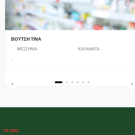
ΚΑΛΑΜΠΑΛΙΚΗΣ ΓΕΩΡΓΙΟΣ & ΣΙΑ
Ο.Ε.
ΛΑΚΩΝΙΑ
ΓΎΘΕΙΟ
Το φαρμακείο μας ιδρύθηκε τον Δεκέμβριο του 198
Καβαλλιεράκη ...
ΓΙΑ ΕΜΑΣ