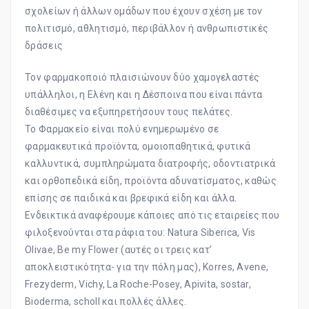
σχολείων ή άλλων ομάδων που έχουν σχέση με τον
πολιτισμό, αθλητισμό, περιβάλλον ή ανθρωπιστικές
δράσεις
Τον φαρμακοποιό πλαισιώνουν δύο χαμογελαστές
υπάλληλοι, η Ελένη και η Δέσποινα που είναι πάντα
διαθέσιμες να εξυπηρετήσουν τους πελάτες.
Το Φαρμακείο είναι πολύ ενημερωμένο σε
φαρμακευτικά προϊόντα, ομοιοπαθητικά, φυτικά
καλλυντικά, συμπληρώματα διατροφής, οδοντιατρικά
και ορθοπεδικά είδη, προϊόντα αδυνατίσματος, καθώς
επίσης σε παιδικά και βρεφικά είδη και άλλα.
Ενδεικτικά αναφέρουμε κάποιες από τις εταιρείες που
φιλοξενούνται στα ράφια του: Νatura Siberica, Vis
Olivae, Be my Flower (αυτές οι τρεις κατ’
αποκλειστικότητα- για την πόλη μας), Korres, Avene,
Frezyderm, Vichy, La Roche-Posey, Apivita, sostar,
Βioderma, scholl και πολλές άλλες.