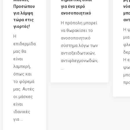
Προσώπου
για ένα γερό
νό
για λάμψη
ανοσοποιητικό
μπο
τώρα στις
αντ
Η πρόπολη μπορεί
γιορτές!
Η ψ
να θωρακίσει το
Η
μια
ανοσοποιητικό
επιδερμίδα
φλ
σύστημα λόγω των
μας θα
δερ
αντιοξειδωτικών,
είναι
Η ε
αντιφλεγμονωδών,
λαμπερή,
ψω
...
όπως και
μπο
το φόρεμά
προ
μας. Αυτές
οι μάσκες
είναι
ιδανικές
για ...