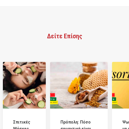
Δείτε Επίσης
Σπιτικές
Πρόπολη: Πόσο
Ψω
Μάσκες
σημαντική είναι
μη 