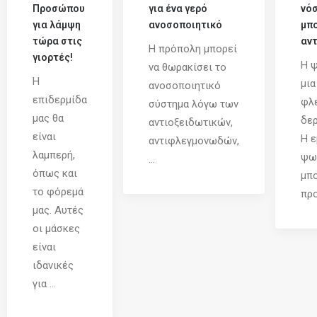
Προσώπου
για ένα γερό
νό
για λάμψη
ανοσοποιητικό
μπο
τώρα στις
αντ
Η πρόπολη μπορεί
γιορτές!
Η ψ
να θωρακίσει το
Η
μια
ανοσοποιητικό
επιδερμίδα
φλ
σύστημα λόγω των
μας θα
δερ
αντιοξειδωτικών,
είναι
Η ε
αντιφλεγμονωδών,
λαμπερή,
ψω
...
όπως και
μπο
το φόρεμά
προ
μας. Αυτές
οι μάσκες
είναι
ιδανικές
για ...