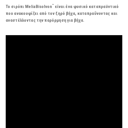
™
To σιρόπι MeliaBisolvon
είναι ένα φυσικό καταπραϋντικό
που ανακουφίζει από τον ξηρό βήχα, καταπραΰνοντας και
αναστέλλοντας την παρόρμηση για βήχα.