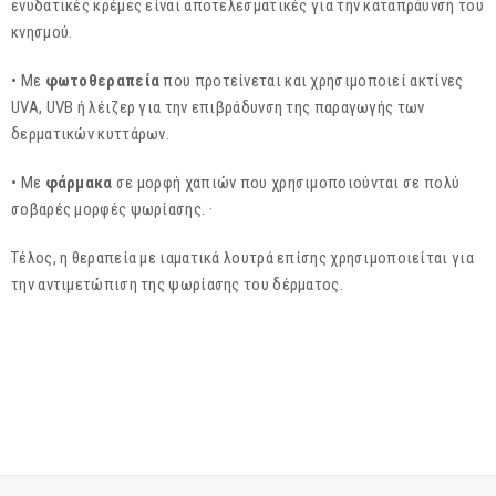
ενυδατικές κρέμες είναι αποτελεσματικές για την καταπράυνση του
κνησμού.
• Με
φωτοθεραπεία
που προτείνεται και χρησιμοποιεί ακτίνες
UVA, UVB ή λέιζερ για την επιβράδυνση της παραγωγής των
δερματικών κυττάρων.
• Με
φάρμακα
σε μορφή χαπιών που χρησιμοποιούνται σε πολύ
σοβαρές μορφές ψωρίασης. ·
Τέλος, η θεραπεία με ιαματικά λουτρά επίσης χρησιμοποιείται για
την αντιμετώπιση της ψωρίασης του δέρματος.