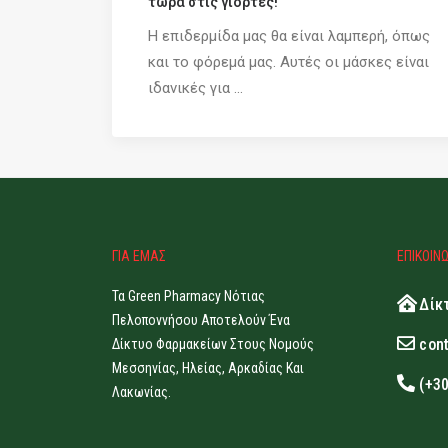
τώρα στις γιορτές!
Η επιδερμίδα μας θα είναι λαμπερή, όπως
και το φόρεμά μας. Αυτές οι μάσκες είναι
ιδανικές για ...
ΓΙΑ ΕΜΑΣ
ΕΠΙΚΟΙΝ
Τα Green Pharmacy Νότιας
Δίκ
Πελοποννήσου Αποτελούν Ένα
con
Δίκτυο Φαρμακείων Στους Νομούς
Μεσσηνίας, Ηλείας, Αρκαδίας Και
(+3
Λακωνίας.