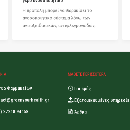
γερό ανοσοποιητικό
Η πρόπολη μπορεί να θωρακίσει το
ανοσοποιητικό σύστημα λόγω των
αντιοξειδωτικών, αντιφλεγμονωδών, ...
ΩΝΙΑ
ΜΑΘΕΤΕ ΠΕΡΙΣΣΟΤΕΡΑ
τυο Φαρμακείων
Για εμάς
tact@greenyourhealth.gr
Εξατομικευμένες υπηρεσίε
0) 27210 94158
Άρθρα