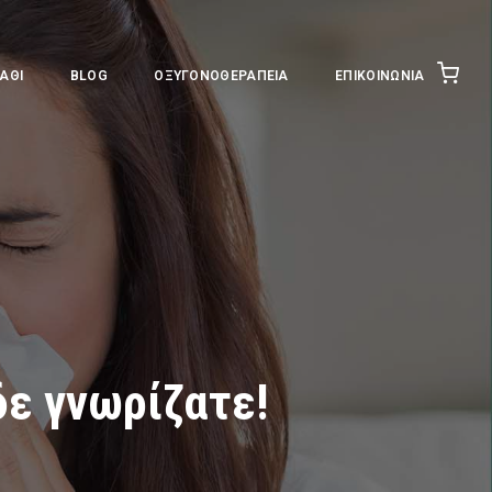
ΆΘΙ
BLOG
ΟΞΥΓΟΝΟΘΕΡΑΠΕΊΑ
ΕΠΙΚΟΙΝΩΝΊΑ
δε γνωρίζατε!