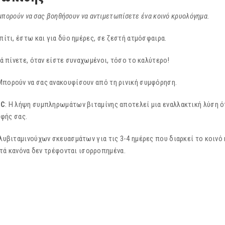
πορούν να σας βοηθήσουν να αντιμετωπίσετε ένα κοινό κρυολόγημα.
πίτι, έστω και για δύο ημέρες, σε ζεστή ατμόσφαιρα.
ά πίνετε, όταν είστε συναχωμένοι, τόσο το καλύτερο!
 Μπορούν να σας ανακουφίσουν από τη ρινική συμφόρηση.
C
: Η λήψη συμπληρωμάτων βιταμίνης αποτελεί μια εναλλακτική λύση 
οφής σας.
λυβιταμινούχων σκευασμάτων για τις 3-4 ημέρες που διαρκεί το κοινό
τά κανόνα δεν τρέφονται ισορροπημένα.