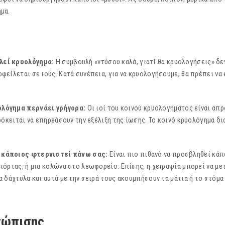
μα.
λεί κρυολόγηµα:
H συµβουλή «ντύσου καλά, γιατί θα κρυολογήσεις» δε
φείλεται σε ιούς. Κατά συνέπεια, για να κρυολογήσουµε, θα πρέπει να
ολόγηµα
περνάει
γρήγορα:
Οι ιοί του κοινού κρυολογήµατος είναι απ
ρόκειται να επηρεάσουν την εξέλιξη της ίωσης. Το κοινό κρυολόγηµα δια
 κάποιος φτερνιστεί πάνω σας:
Είναι πιο πιθανό να προσβληθεί κά
πόρτας, ή μια κολώνα στο λεωφορείο. Επίσης, η χειραψία μπορεί να με
α δάχτυλα και αυτά με την σειρά τους ακουμπήσουν τα μάτια ή το στόμα
τώπισης