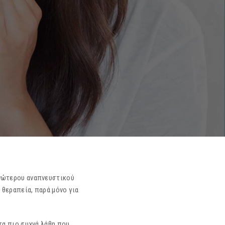
ανώτερου αναπνευστικού
 θεραπεία, παρά μόνο για
τα πιο συχνά λάθη που