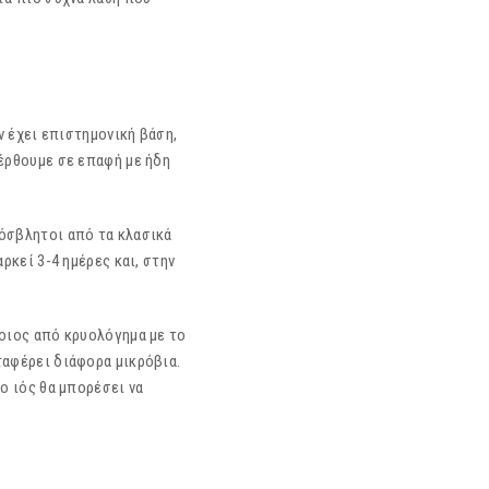
ν έχει επιστηµονική βάση,
 έρθουµε σε επαφή µε ήδη
ρόσβλητοι από τα κλασικά
ρκεί 3-4 ηµέρες και, στην
ποιος από κρυολόγημα με το
ταφέρει διάφορα μικρόβια.
 ο ιός θα μπορέσει να