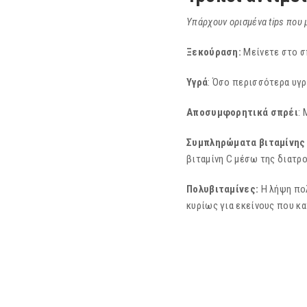
Υπάρχουν ορισμένα
tips
που μ
Ξεκούραση:
Μείνετε στο σ
Υγρά
: Όσο περισσότερα υγρ
Αποσυμφορητικά
σπρέι
:
Συμπληρώματα
βιταμίνης
βιταμίνη C μέσω της διατρ
Πολυβιταμίνες:
Η λήψη πο
κυρίως για εκείνους που κα