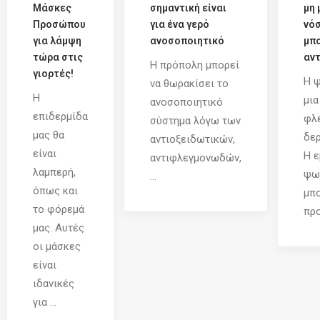
Μάσκες
σημαντική είναι
μη 
Προσώπου
για ένα γερό
νό
για λάμψη
ανοσοποιητικό
μπο
τώρα στις
αντ
Η πρόπολη μπορεί
γιορτές!
Η ψ
να θωρακίσει το
Η
μια
ανοσοποιητικό
επιδερμίδα
φλ
σύστημα λόγω των
μας θα
δερ
αντιοξειδωτικών,
είναι
Η ε
αντιφλεγμονωδών,
λαμπερή,
ψω
...
όπως και
μπο
το φόρεμά
προ
μας. Αυτές
οι μάσκες
είναι
ιδανικές
για ...