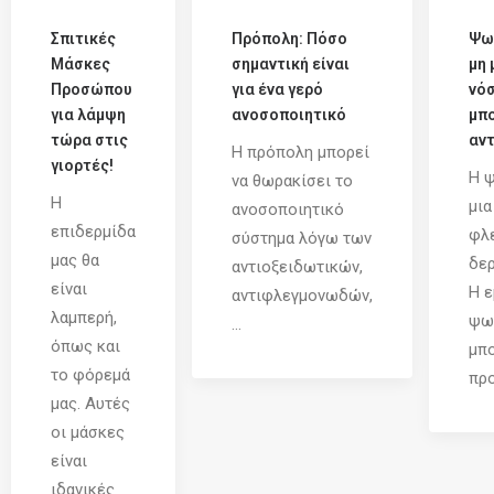
Σπιτικές
Πρόπολη: Πόσο
Ψω
Μάσκες
σημαντική είναι
μη 
Προσώπου
για ένα γερό
νό
για λάμψη
ανοσοποιητικό
μπο
τώρα στις
αντ
Η πρόπολη μπορεί
γιορτές!
Η ψ
να θωρακίσει το
Η
μια
ανοσοποιητικό
επιδερμίδα
φλ
σύστημα λόγω των
μας θα
δερ
αντιοξειδωτικών,
είναι
Η ε
αντιφλεγμονωδών,
λαμπερή,
ψω
...
όπως και
μπο
το φόρεμά
προ
μας. Αυτές
οι μάσκες
είναι
ιδανικές