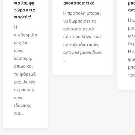
για λάμψη
ανοσοποιητικό
μπο
τώρα στις
αντ
Η πρόπολη μπορεί
γιορτές!
Η ψ
να θωρακίσει το
Η
μια
ανοσοποιητικό
επιδερμίδα
φλ
σύστημα λόγω των
μας θα
δερ
αντιοξειδωτικών,
είναι
Η ε
αντιφλεγμονωδών,
λαμπερή,
ψω
...
όπως και
μπο
το φόρεμά
προ
μας. Αυτές
οι μάσκες
είναι
ιδανικές
για ...